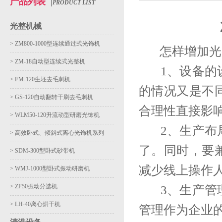
产品列表
|
PRODUCT LIST
光整机械
>
ZM800-1000型连续通过式光饰机
怎样增加光整
>
ZM-18自动型连续式光整机
1、设备的设
>
FM-120生坯去毛刺机
的情况又是不
>
GS-120自动翻转干刷去毛刺机
合理性直接影
>
WLM50-120升流动型研磨光饰机
2、生产布局
>
高效卧式、倾斜式离心光饰机系列
了。同时，要
>
SDM-300型卧式砂带机
减少线上操作
>
WMJ-1000型卧式振动研磨机
>
ZF50振动分选机
3、生产管理
>
LH-40离心烘干机
管理作为企业