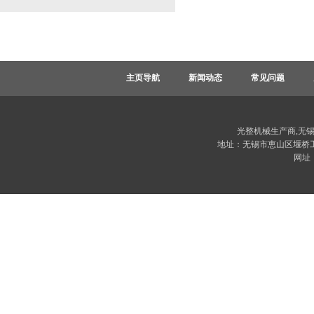
主页导航
新闻动态
常见问题
光整机械生产商,无
地址：无锡市恵山区堰桥工业园堰
网址：w