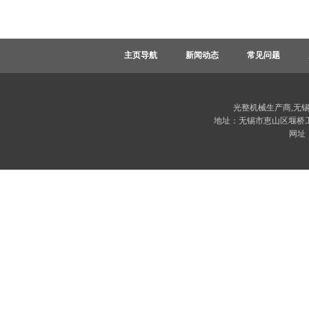
主页导航
新闻动态
常见问题
光整机械生产商,无
地址：无锡市恵山区堰桥工业园堰
网址：w