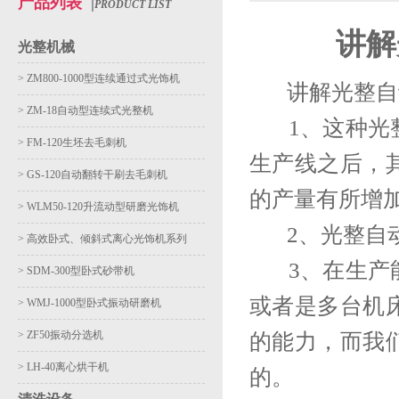
产品列表
|
PRODUCT LIST
讲解
光整机械
>
ZM800-1000型连续通过式光饰机
讲解光整自动
>
ZM-18自动型连续式光整机
1、这种光整
>
FM-120生坯去毛刺机
生产线之后，
>
GS-120自动翻转干刷去毛刺机
的产量有所增
>
WLM50-120升流动型研磨光饰机
2、光整自动
>
高效卧式、倾斜式离心光饰机系列
3、在生产能
>
SDM-300型卧式砂带机
或者是多台机
>
WMJ-1000型卧式振动研磨机
>
ZF50振动分选机
的能力，而我
>
LH-40离心烘干机
的。